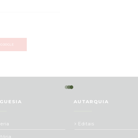
 GOOGLE
GUESIA
AUTARQUIA
eria
Editais
tória