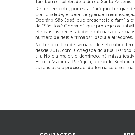
Também é celebrado o dia de Santo António.
Recentemente, por esta Paróquia ter grande 
Comunidade, e perante grande manifestação 
Operário São José, que presenteia a família c
de “São José Operário”, que protege os trabal
efetivas, ás necessidades materiais dos irmão
número de fiéis e “irmãos”, daqui e arredores.
No terceiro fim de semana de setembro, têm 
desde 2017, com a chegada do atual Pároco, c
ali). No dia maior, o domingo, há missa fes
Estrela Maior da Paróquia, a grande Senhora
as ruas para a procissão, de forma soleníssi
CONTACTOS
FRE