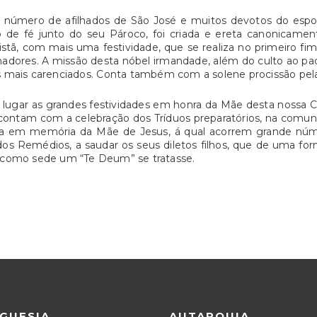
número de afilhados de São José e muitos devotos do esposo
de fé junto do seu Pároco, foi criada e ereta canonicamen
ristã, com mais uma festividade, que se realiza no primeiro f
hadores. A missão desta nóbel irmandade, além do culto ao padro
s mais carenciados. Conta também com a solene procissão pela
lugar as grandes festividades em honra da Mãe desta nossa C
ontam com a celebração dos Tríduos preparatórios, na comuni
tiva em memória da Mãe de Jesus, á qual acorrem grande núme
 dos Remédios, a saudar os seus diletos filhos, que de uma 
ma como sede um “Te Deum” se tratasse.
GUESIA
AUTARQUIA