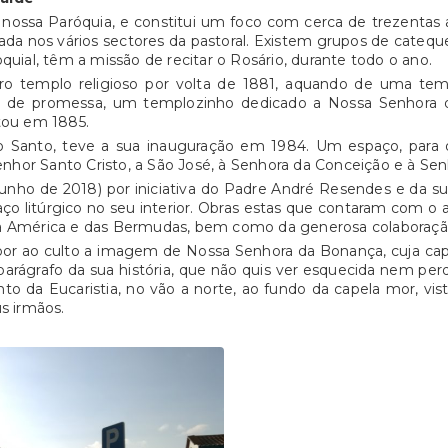
 nossa Paróquia, e constitui um foco com cerca de trezentas a
da nos vários sectores da pastoral. Existem grupos de catequ
uial, têm a missão de recitar o Rosário, durante todo o ano.
o templo religioso por volta de 1881, aquando de uma te
oto de promessa, um templozinho dedicado a Nossa Senhora
tou em 1885.
to Santo, teve a sua inauguração em 1984. Um espaço, par
enhor Santo Cristo, a São José, à Senhora da Conceição e à Se
ho de 2018) por iniciativa do Padre André Resendes e da s
ço litúrgico no seu interior. Obras estas que contaram com o a
a América e das Bermudas, bem como da generosa colaboração
or ao culto a imagem de Nossa Senhora da Bonança, cuja capela
arágrafo da sua história, que não quis ver esquecida nem perd
 da Eucaristia, no vão a norte, ao fundo da capela mor, visto
s irmãos.