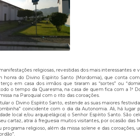
anifestações religiosas, revestidas dos mais interessantes e 
em honra do Divino Espírito Santo (Mordomia), que conta c
do terço em casa dos irmãos que tiraram as “sortes” ou “dom
e todo o tempo da Quaresma, na casa de quem fica com a 1ª Do
issa na Paroquial com o rito das coroações.
lar o Divino Espírito Santo, estende as suas maiores festivida
ombinha” coincidente com o dia da Autonomia. Ali, há lugar 
ridade local e/ou arquipelágica) o Senhor Espírito Santo. São 
u cartaz, atrai á freguesia muitos visitantes, por ocasião das
programa religioso, além da missa solene e das coroações, u
ordão”.