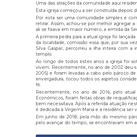
Uma das atrações da comunidade aqui resident
Esta igreja começou a ser construída depois 
Por esta ser uma comunidade simples e com d
retirar. Assim, achou-se por melhor agregar 
ali se fixava em maior número, a ermida da S
A primeira pedra para a atual igreja foi lanç
da localidade, comissão essa que, por sua ve
Silva Gaspar, percorreu a ilha inteira com
templo.
Ao longo de todos estes anos a igreja foi so
vivem. Recentemente, no ano de 2002 deu-se a
2005) e foram levadas a cabo pelo pároco de
envergadura, tocou todos os aspetos consider
fé.
Recentemente, no ano de 2016, pelo atua
Económicos, foram feitas obras de requalific
bem necessitava. Após a referida atuação nest
é dedicada à Virgem Maria e a residência ser v
Em junho de 2018, pela mão do mesmo pároco,
pelo avançar do tempo, se encontravam em a