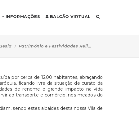
INFORMAÇÕES
BALCÃO VIRTUAL
uesia
Património e Festividades Religiosas na Paróquia
uída por cerca de 1200 habitantes, abraçando
óquia, ficando livre da situação de curato da
idades de renome e grande impacto na vida
ervir ao transporte e comércio, nos meados do
idiam, sendo estes alcaides desta nossa Vila de