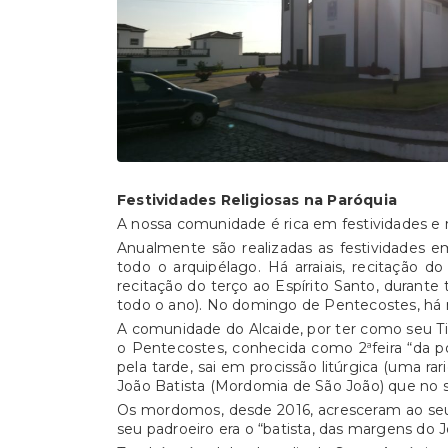
Festividades Religiosas na Paróquia
A nossa comunidade é rica em festividades e m
Anualmente são realizadas as festividades 
todo o arquipélago. Há arraiais, recitação 
recitação do terço ao Espírito Santo, durant
todo o ano). No domingo de Pentecostes, há m
A comunidade do Alcaide, por ter como seu Titu
o Pentecostes, conhecida como 2ªfeira “da p
pela tarde, sai em procissão litúrgica (uma ra
João Batista (Mordomia de São João) que no se
Os mordomos, desde 2016, acresceram ao seu 
seu padroeiro era o “batista, das margens do J