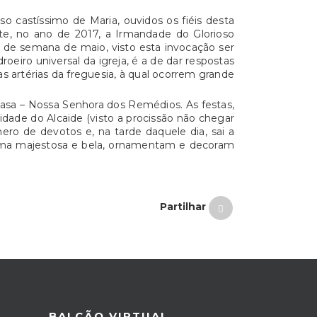
 castíssimo de Maria, ouvidos os fiéis desta
te, no ano de 2017, a Irmandade do Glorioso
im de semana de maio, visto esta invocação ser
eiro universal da igreja, é a de dar respostas
s artérias da freguesia, à qual ocorrem grande
asa – Nossa Senhora dos Remédios. As festas,
dade do Alcaide (visto a procissão não chegar
ro de devotos e, na tarde daquele dia, sai a
forma majestosa e bela, ornamentam e decoram
Partilhar
BALCÃO VIRTUAL