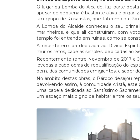
O lugar da Lomba do Alcaide, faz parte desta
apesar de pequena é bastante ativa e organiza
um grupo de Rosaristas, que tal como na Paroq
A Lomba do Alcaide conheceu o seu primeir
marinheiros, e que ali construíram, com v
templo foi entrando em ruínas, como se cons
A recente ermida dedicada ao Divino Espíri
muitos retos, capelas simples, dedicadas ao S
Recentemente (entre Novembro de 2017 a Jun
levadas a cabo obras de requalificação do espa
bem, das comunidades emigrantes, a saber d
No âmbito destas obras, o Pároco desejou rep
devolvendo assim, à comunidade cristã, este p
uma capela dedicada ao Santíssimo Sacramento
um espaço mais digno de habitar entre os seu