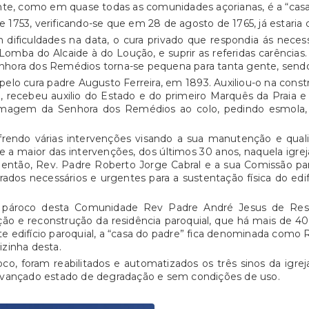
e, como em quase todas as comunidades açorianas, é a “casa m
de 1753, verificando-se que em 28 de agosto de 1765, já estar
ificuldades na data, o cura privado que respondia ás necessi
a Lomba do Alcaide à do Loução, e suprir as referidas carênc
enhora dos Remédios torna-se pequena para tanta gente, send
ada pelo cura padre Augusto Ferreira, em 1893. Auxiliou-o na co
z, recebeu auxilio do Estado e do primeiro Marquês da Praia
 a imagem da Senhora dos Remédios ao colo, pedindo esmola,
frendo várias intervenções visando a sua manutenção e qualid
 maior das intervenções, dos últimos 30 anos, naquela igreja
 então, Rev. Padre Roberto Jorge Cabral e a sua Comissão p
ados necessários e urgentes para a sustentação física do edif
l pároco desta Comunidade Rev Padre André Jesus de Res
ação e reconstrução da residência paroquial, que há mais de
e edifício paroquial, a “casa do padre” fica denominada como R
izinha desta.
 foram reabilitados e automatizados os três sinos da igrej
vançado estado de degradação e sem condições de uso.