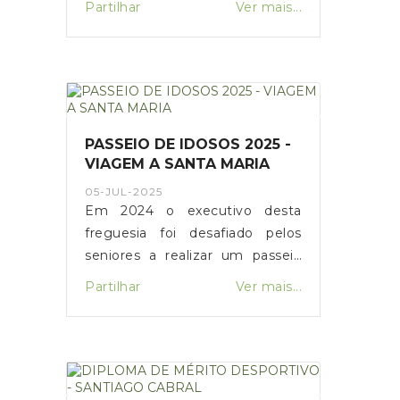
Partilhar
Ver mais...
PASSEIO DE IDOSOS 2025 -
VIAGEM A SANTA MARIA
05-JUL-2025
Em 2024 o executivo desta
freguesia foi desafiado pelos
seniores a realizar um passeio
para fora da ilha, sendo que
Partilhar
Ver mais...
muitas vezes mencionavam a
ilha vizinha. Assim foi. Este ano
o passeio sénior tornou-se mais
especial. Viajamos até à ilha de
Santa Maria nos das 4 e 5 de