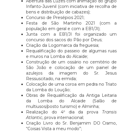
Abertura das Luzes com animação do grupo
Infanto-Juvenil (com iniciativa de recolha de
bens e distribuição de cabazes);
Concurso de Presépios 2021;
Festa de São Martinho 2021 (com a
população em geral e com a EB1/JI);
Junta com a EB1/JI foi organizado um
concurso dos sacos do Pão por Deus;
Criação da Logomarca da freguesia;
Requalificação do passeio de algumas ruas
e muros na Lomba do Alcaide;
Construção de um ossário no cemitério de
São João e colocação de um painel de
azulejos da imagem do Sr. Jesus
Ressuscitado, na ermida;
Colocação de uma coroa em pedra no Triato
da Lomba do Loução;
Obras de Requalificação da Antiga Leitaria
da Lomba do Alcaide (Salão de
multiusos/posto turismo) e Alminha;
Realização do 4º dia da prova
Transis
Atlantic
, prova internacional;
Criação Livro do Sr. Benjamim DO Cramo,
“Coisas Vista a meu modo”;