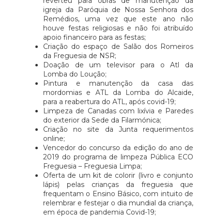
reverteu para obras de manutenção da
igreja da Paróquia de Nossa Senhora dos
Remédios, uma vez que este ano não
houve festas religiosas e não foi atribuído
apoio financeiro para as festas;
Criação do espaço de Salão dos Romeiros
da Freguesia de NSR;
Doação de um televisor para o Atl da
Lomba do Loução;
Pintura e manutenção da casa das
mordomias e ATL da Lomba do Alcaide,
para a reabertura do ATL, após covid-19;
Limpeza de Canadas com lixívia e Paredes
do exterior da Sede da Filarmónica;
Criação no site da Junta requerimentos
online;
Vencedor do concurso da edição do ano de
2019 do programa de limpeza Pública ECO
Freguesia – Freguesia Limpa;
Oferta de um kit de colorir (livro e conjunto
lápis) pelas crianças da freguesia que
frequentam o Ensino Básico, com intuito de
relembrar e festejar o dia mundial da criança,
em época de pandemia Covid-19;