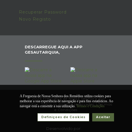
Recuperar Password
Novo Registo
DESCARREGUE AQUI A APP
GESAUTARQUIA,
A Freguesia de Nossa Senhora dos Remédios utiliza cookies para
© 2026 Freguesia de Nossa Senhora dos
melhorar a sua experiência de navegação e para fins estatísticos. Ao
Remédios. Todos os direitos reservados |
Termos
navegar está a consentir a sua utilização.
Termos e Condições
e Condições
Definiçoes de Cookies
Aceitar
Desenvolvido por: