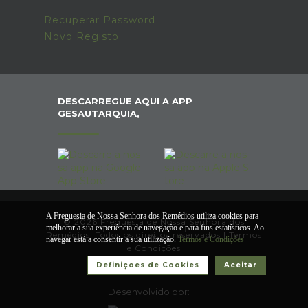
Recuperar Password
Novo Registo
DESCARREGUE AQUI A APP
GESAUTARQUIA,
A Freguesia de Nossa Senhora dos Remédios utiliza cookies para
© 2026 Freguesia de Nossa Senhora dos
melhorar a sua experiência de navegação e para fins estatísticos. Ao
Remédios. Todos os direitos reservados |
Termos
navegar está a consentir a sua utilização.
Termos e Condições
e Condições
Definiçoes de Cookies
Aceitar
Desenvolvido por: