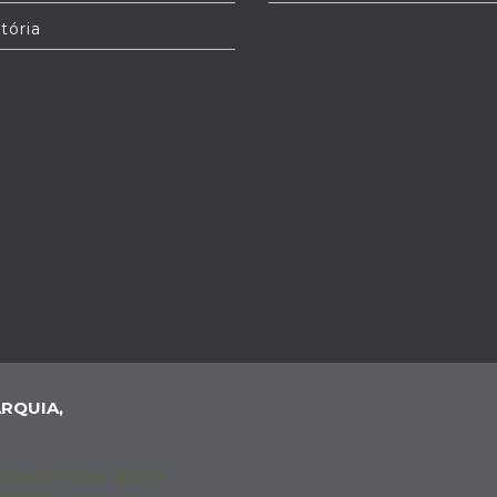
tória
RQUIA,