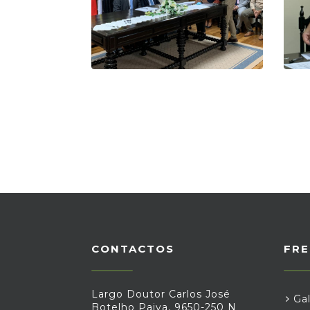
CONTACTOS
FRE
Largo Doutor Carlos José
Gal
Botelho Paiva, 9650-250 N